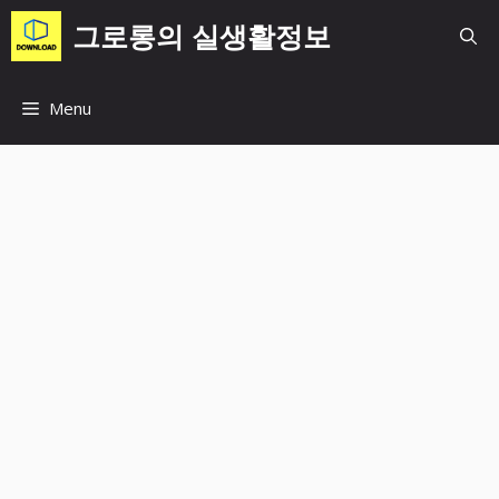
컨
그로롱의 실생활정보
텐
츠
로
Menu
건
너
뛰
기