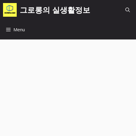
컨
그로롱의 실생활정보
텐
츠
로
Menu
건
너
뛰
기