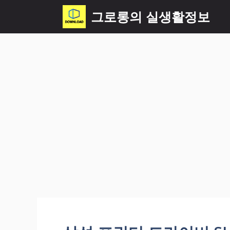
컨
그로롱의 실생활정보
텐
츠
로
건
너
뛰
기