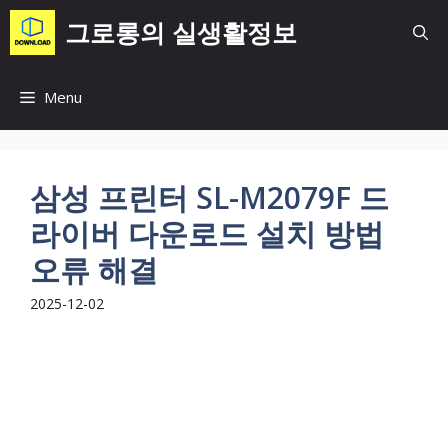
컨
그로롱의 실생활정보
텐
츠
로
Menu
건
너
뛰
기
삼성 프린터 SL-M2079F 드
라이버 다운로드 설치 방법
오류 해결
2025-12-02