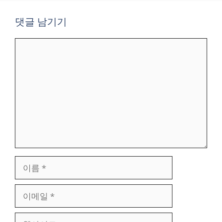
댓글 남기기
댓
글
이
름
이
메
일
웹