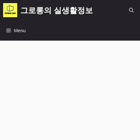
컨
그로롱의 실생활정보
텐
츠
로
Menu
건
너
뛰
기