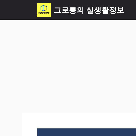
컨
그로롱의 실생활정보
텐
츠
로
건
너
뛰
기