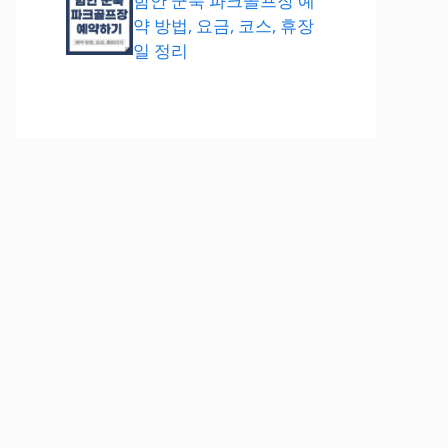
함안 군북 파크골프장 예
약 방법, 요금, 코스, 휴장
일 정리