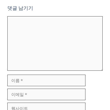
댓글 남기기
댓
글
이
름
이
메
일
웹