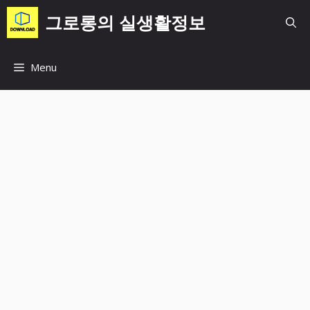
컨
그로롱의 실생활정보
텐
츠
로
Menu
건
너
뛰
기