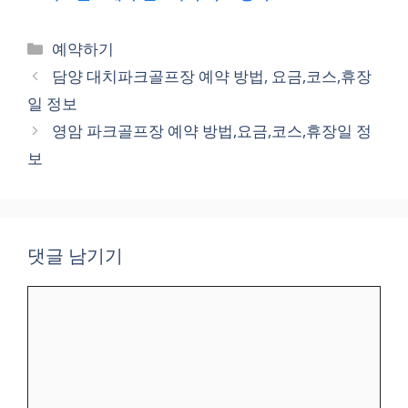
카
예약하기
테
담양 대치파크골프장 예약 방법, 요금,코스,휴장
고
일 정보
리
영암 파크골프장 예약 방법,요금,코스,휴장일 정
보
댓글 남기기
댓
글