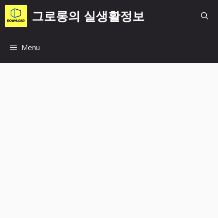
컨
그로롱의 실생활정보
텐
츠
로
Menu
건
너
뛰
기