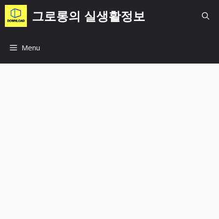
컨
그로롱의 실생활정보
텐
츠
로
Menu
건
너
뛰
기