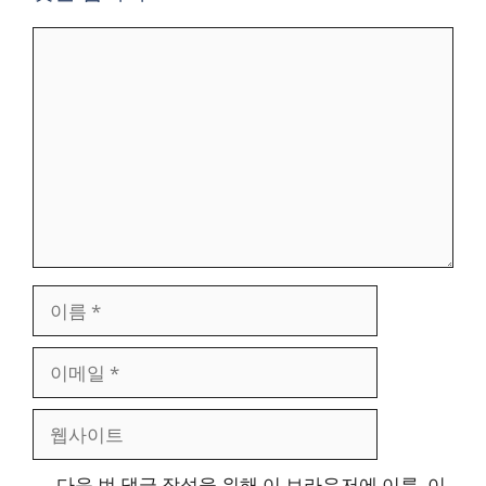
댓
글
이
름
이
메
일
웹
사
이
다음 번 댓글 작성을 위해 이 브라우저에 이름, 이