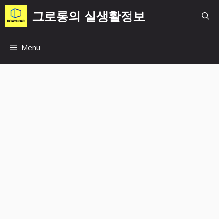
컨
그로롱의 실생활정보
텐
츠
로
Menu
건
너
뛰
기