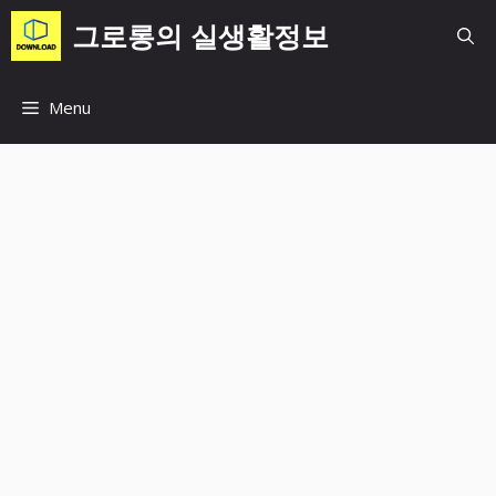
컨
그로롱의 실생활정보
텐
츠
로
Menu
건
너
뛰
기