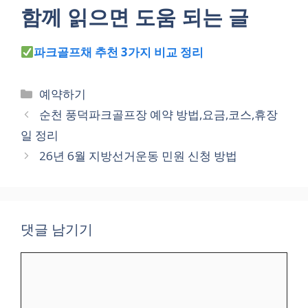
함께 읽으면 도움 되는 글
파크골프채 추천 3가지 비교 정리
카
예약하기
테
순천 풍덕파크골프장 예약 방법,요금,코스,휴장
고
일 정리
리
26년 6월 지방선거운동 민원 신청 방법
댓글 남기기
댓
글