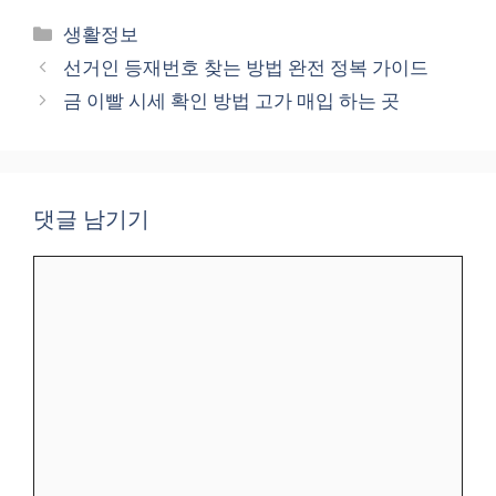
카
생활정보
테
선거인 등재번호 찾는 방법 완전 정복 가이드
고
금 이빨 시세 확인 방법 고가 매입 하는 곳
리
댓글 남기기
댓
글