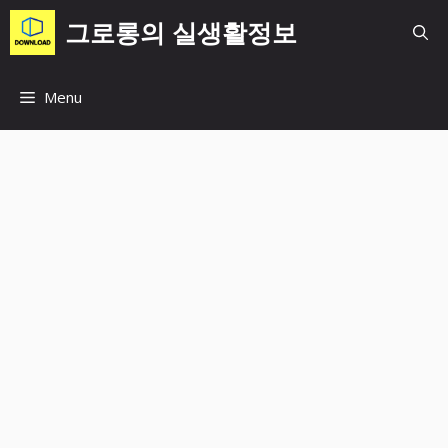
컨
그로롱의 실생활정보
텐
츠
로
Menu
건
너
뛰
기