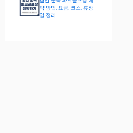
함안 군북 파크골프장 예
약 방법, 요금, 코스, 휴장
일 정리