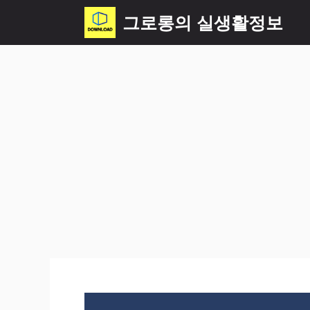
컨
그로롱의 실생활정보
텐
츠
로
건
너
뛰
기