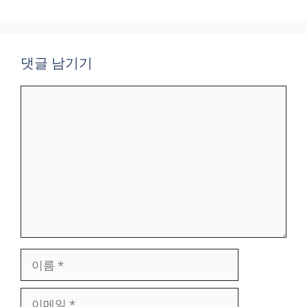
댓글 남기기
댓
글
이
름
이