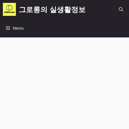
컨
그로롱의 실생활정보
텐
츠
로
Menu
건
너
뛰
기