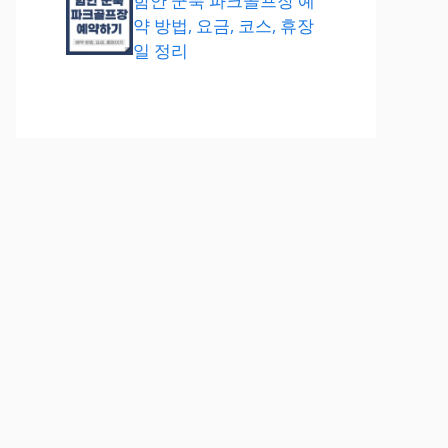
함안 군북 파크골프장 예
약 방법, 요금, 코스, 휴장
일 정리