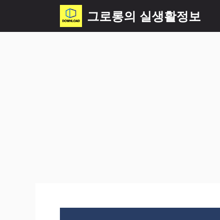
컨
그로롱의 실생활정보
텐
츠
로
건
너
뛰
기