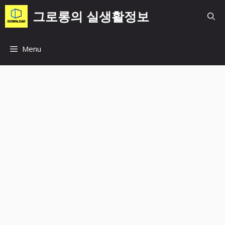
컨
그로롱의 실생활정보
텐
츠
로
Menu
건
너
뛰
기