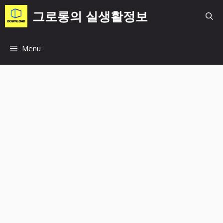
컨
그로롱의 실생활정보
텐
츠
로
Menu
건
너
뛰
기