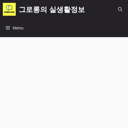
컨
그로롱의 실생활정보
텐
츠
로
Menu
건
너
뛰
기