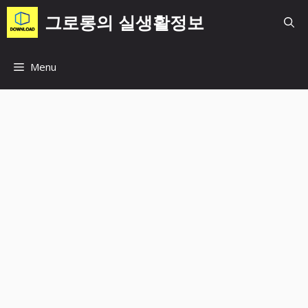
컨
그로롱의 실생활정보
텐
츠
로
Menu
건
너
뛰
기