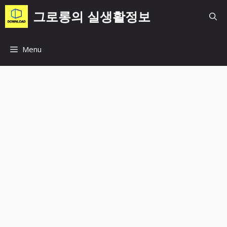
컨
그로롱의 실생활정보
텐
츠
로
Menu
건
너
뛰
기