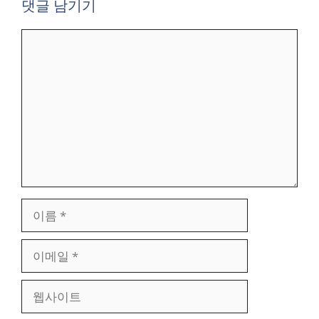
댓글 남기기
댓
글
이
름
이
메
일
웹
사