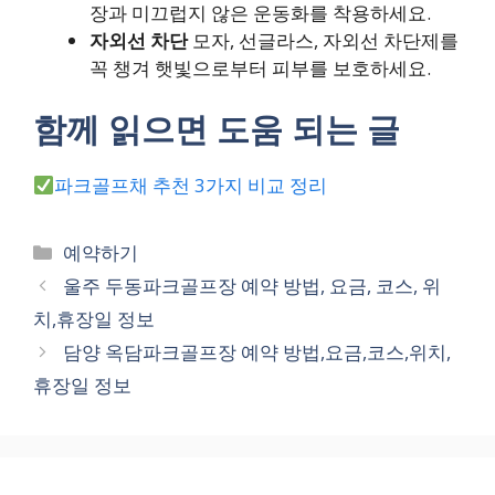
장과 미끄럽지 않은 운동화를 착용하세요.
자외선 차단
모자, 선글라스, 자외선 차단제를
꼭 챙겨 햇빛으로부터 피부를 보호하세요.
함께 읽으면 도움 되는 글
파크골프채 추천 3가지 비교 정리
카
예약하기
테
울주 두동파크골프장 예약 방법, 요금, 코스, 위
고
치,휴장일 정보
리
담양 옥담파크골프장 예약 방법,요금,코스,위치,
휴장일 정보