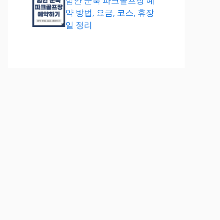
함안 군북 파크골프장 예
약 방법, 요금, 코스, 휴장
일 정리