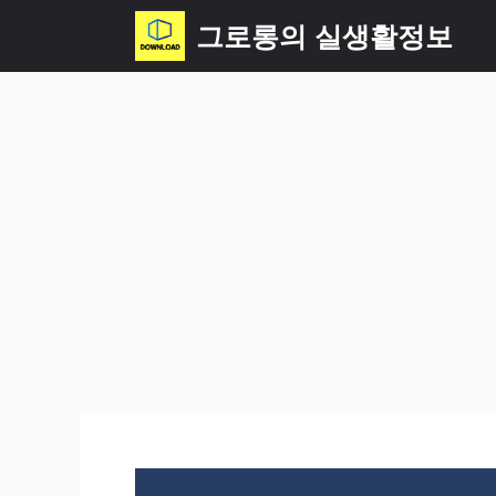
컨
그로롱의 실생활정보
텐
츠
로
건
너
뛰
기