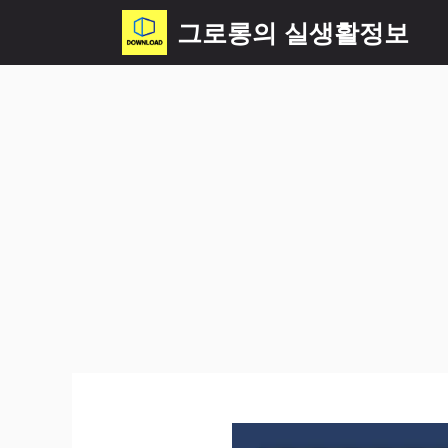
컨
그로롱의 실생활정보
텐
츠
로
건
너
뛰
기