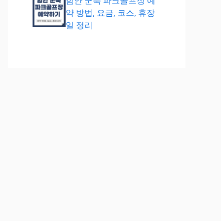
함안 군북 파크골프장 예
약 방법, 요금, 코스, 휴장
일 정리