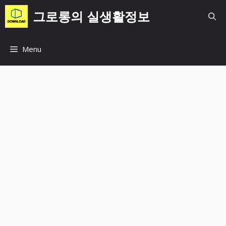
컨
그로롱의 실생활정보
텐
츠
로
Menu
건
너
뛰
기