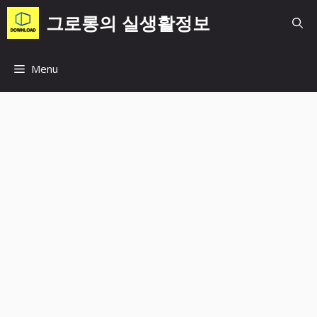
컨
그로롱의 실생활정보
텐
츠
로
Menu
건
너
뛰
기