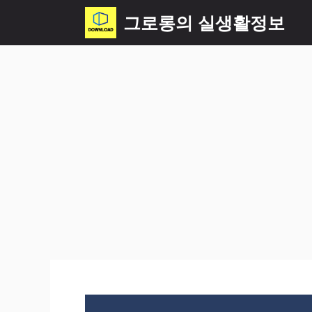
컨
그로롱의 실생활정보
텐
츠
로
건
너
뛰
기