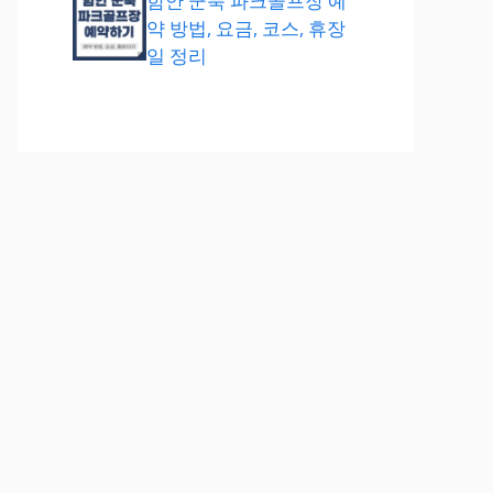
함안 군북 파크골프장 예
약 방법, 요금, 코스, 휴장
일 정리